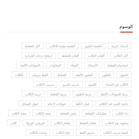
الوسوم
أسماك الزينة
أطعمة الطيور
أطعمة مفيدة للكلاب
أكل القطط
أكل الكلاب
ألعاب الكلاب
ألعاب للقطط
ارتفاع درجات الحرارة
استحمام القطط
الأسماك
الببغاء
الببغاوات
الحيوانات الأليفة
الخيول
الطيور
الطيور الأليفة
القطط
القط مريض
الكلاب
الكلاب في الشتاء
اللحوم
تدريب الجرو
تدريب الكلاب
تربية الحيوانات الأليفة
تربية الطيور
تربية القطط
تربية الكلاب
حاسة الشم عند الكلاب
حمل الكلبة
حيوانات لا تنام
خيول السباق
داء الكلب
سلوكيات القطط
شعر القطط
صحة الكلاب
صحة الكلب
صعوبة نوم الكلاب
طعام القطط
طعام الكلاب
فيروس كورونا
كلاب
كيفية تدريب الكلاب
مرض القط
نباح الكلاب
وجبات للكلاب