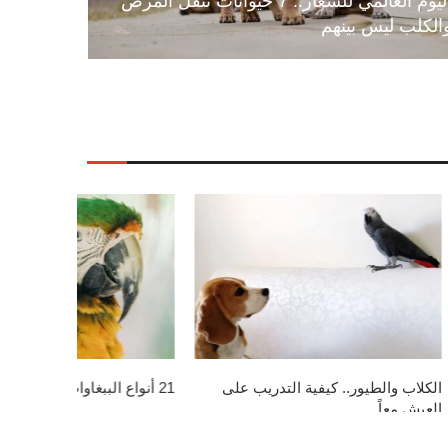
اليوم العالمي للسعار.. 7 حيوانات تنقل المرض
الكلب ليس بينهم
نتف الطيور ريشها.. أسباب وطرق علاج
10 طيور لا يمكنك تربيتها في المنزل