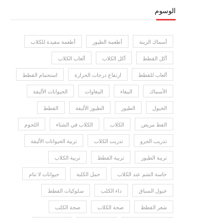
الوسوم
أسماك الزينة
أطعمة الطيور
أطعمة مفيدة للكلاب
أكل القطط
أكل الكلاب
ألعاب الكلاب
ألعاب للقطط
ارتفاع درجات الحرارة
استحمام القطط
الأسماك
الببغاء
الببغاوات
الحيوانات الأليفة
الخيول
الطيور
الطيور الأليفة
القطط
القط مريض
الكلاب
الكلاب في الشتاء
اللحوم
تدريب الجرو
تدريب الكلاب
تربية الحيوانات الأليفة
أفضل مطهرات لجروح وإصابات
الخيول.. الملح والخل أبرزهم
تربية الطيور
تربية القطط
تربية الكلاب
حاسة الشم عند الكلاب
حمل الكلبة
حيوانات لا تنام
خيول السباق
داء الكلب
سلوكيات القطط
شعر القطط
صحة الكلاب
صحة الكلب