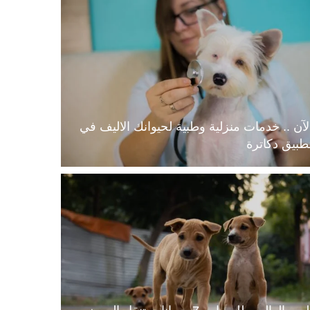
لآن .. خدمات منزلية وطبية لحيوانك الاليف في
طبيق دكاترة