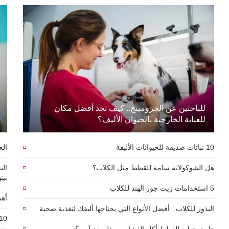
للباحثين عن الجرومينج.. كيف تجد أفضل مكان
للعناية الخارجية بالحيوان الأليف؟
10 نباتات صديقة للحيوانات الأليفة
الع
هل الشوكولاتة سامة للقطط مثل الكلاب؟
بين
5 استخدامات زيت جوز الهند للكلاب
أهم
البذور للكلاب.. أفضل الأنواع التي يحتاجها أليفك لتغذية صحية
10 أعراض من قلق الانفصال عند ال