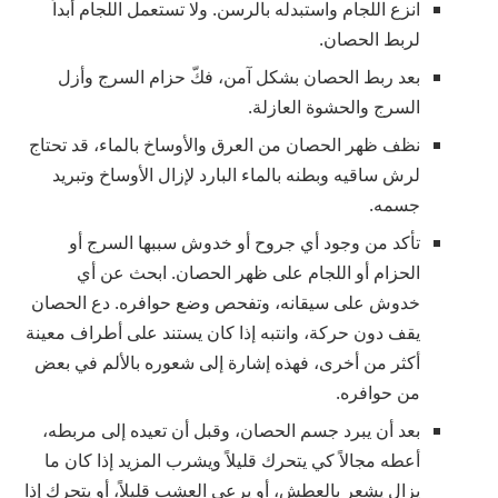
انزع اللجام واستبدله بالرسن. ولا تستعمل اللجام أبداً
لربط الحصان.
بعد ربط الحصان بشكل آمن، فكّ حزام السرج وأزل
السرج والحشوة العازلة.
نظف ظهر الحصان من العرق والأوساخ بالماء، قد تحتاج
لرش ساقيه وبطنه بالماء البارد لإزال الأوساخ وتبريد
جسمه.
تأكد من وجود أي جروح أو خدوش سببها السرج أو
الحزام أو اللجام على ظهر الحصان. ابحث عن أي
خدوش على سيقانه، وتفحص وضع حوافره. دع الحصان
يقف دون حركة، وانتبه إذا كان يستند على أطراف معينة
أكثر من أخرى، فهذه إشارة إلى شعوره بالألم في بعض
من حوافره.
بعد أن يبرد جسم الحصان، وقبل أن تعيده إلى مربطه،
أعطه مجالاً كي يتحرك قليلاً ويشرب المزيد إذا كان ما
يزال يشعر بالعطش، أو يرعى العشب قليلاً، أو يتحرك إذا