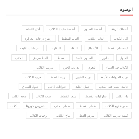
الوسوم
أسماك الزينة
أطعمة الطيور
أطعمة مفيدة للكلاب
أكل القطط
أكل الكلاب
ألعاب الكلاب
ألعاب للقطط
ارتفاع درجات الحرارة
استحمام القطط
الأسماك
الببغاء
الببغاوات
الحيوانات الأليفة
الخيول
الطيور
الطيور الأليفة
القطط
القط مريض
الكلاب
الكلاب في الشتاء
اللحوم
تدريب الجرو
تدريب الكلاب
تربية الحيوانات الأليفة
تربية الطيور
تربية القطط
تربية الكلاب
حاسة الشم عند الكلاب
حمل الكلبة
حيوانات لا تنام
خيول السباق
داء الكلب
سلوكيات القطط
شعر القطط
صحة الكلاب
صحة الكلب
صعوبة نوم الكلاب
طعام القطط
طعام الكلاب
فيروس كورونا
كلاب
كيفية تدريب الكلاب
مرض القط
نباح الكلاب
وجبات للكلاب