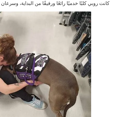
كانت روبي كلبًا خدميًا رائعًا ورفيقًا من البداية، وس