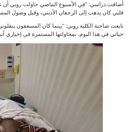
أضافت دراسي: “في الأسبوع الماضي حاولت روبي أن تخ
قلبي كان يذهب إلى الرجفان الأذيني، وقبل وصول المس
تابعت صاحبة الكلبة روبي: “بينما كان المسعفون ينقلو
حياتي في هذا اليوم، بمحاولتها المستمرة في إخباري 