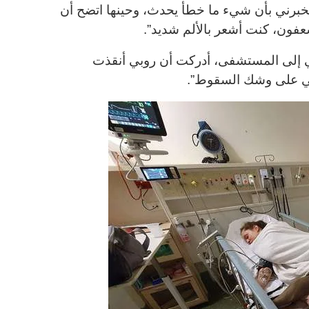
برني بأن شيء ما خطأ يحدث، وحينها اتضح أن
عفون، كنت أشعر بالألم شديد”.
ني إلى المستشفى، أدركت أن روبي أنقذت
أني على وشك السقوط”.