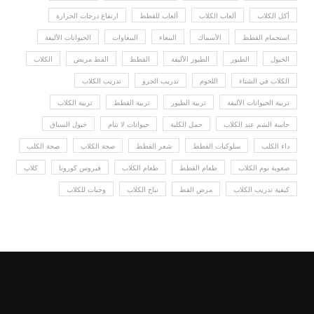
أكل الكلاب
ألعاب الكلاب
ألعاب للقطط
ارتفاع درجات الحرارة
استحمام القطط
الأسماك
الببغاء
الببغاوات
الحيوانات الأليفة
الخيول
الطيور
الطيور الأليفة
القطط
القط مريض
الكلاب
الكلاب في الشتاء
اللحوم
تدريب الجرو
تدريب الكلاب
تربية الحيوانات الأليفة
تربية الطيور
تربية القطط
تربية الكلاب
حاسة الشم عند الكلاب
حمل الكلبة
حيوانات لا تنام
خيول السباق
داء الكلب
سلوكيات القطط
شعر القطط
صحة الكلاب
صحة الكلب
صعوبة نوم الكلاب
طعام القطط
طعام الكلاب
فيروس كورونا
كلاب
كيفية تدريب الكلاب
مرض القط
نباح الكلاب
وجبات للكلاب