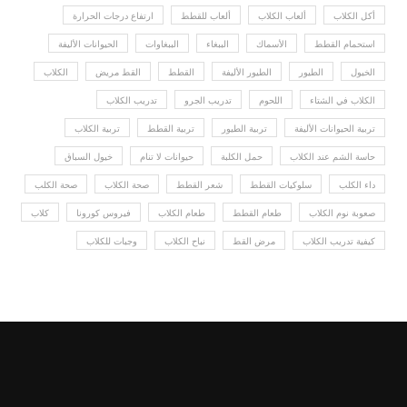
أكل الكلاب
ألعاب الكلاب
ألعاب للقطط
ارتفاع درجات الحرارة
استحمام القطط
الأسماك
الببغاء
الببغاوات
الحيوانات الأليفة
الخيول
الطيور
الطيور الأليفة
القطط
القط مريض
الكلاب
الكلاب في الشتاء
اللحوم
تدريب الجرو
تدريب الكلاب
تربية الحيوانات الأليفة
تربية الطيور
تربية القطط
تربية الكلاب
حاسة الشم عند الكلاب
حمل الكلبة
حيوانات لا تنام
خيول السباق
داء الكلب
سلوكيات القطط
شعر القطط
صحة الكلاب
صحة الكلب
صعوبة نوم الكلاب
طعام القطط
طعام الكلاب
فيروس كورونا
كلاب
كيفية تدريب الكلاب
مرض القط
نباح الكلاب
وجبات للكلاب