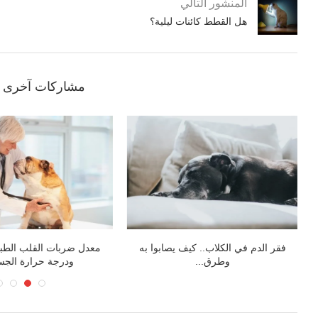
المنشور التالي
هل القطط كائنات ليلية؟
مشاركات آخرى ق
كيف تطبخ أعناق الدجاج للكلاب
العثور على جرو محاصر ب
على قيد...