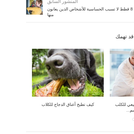
المنشور السابق
8 قطط لا تسبب الحساسية للأشخاص الذين يعانون
منها
د تهمك
إعصار دوريان
الفول السوداني للكلاب.. هل هو مفيد
هل يعاني ال
وآمن؟