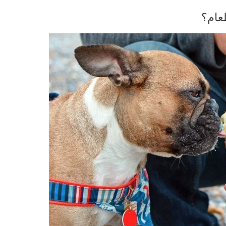
طعام؟