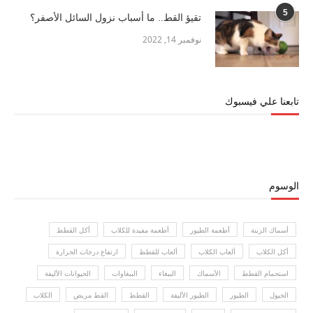
5
تقيؤ القط.. ما أسباب نزول السائل الأصفر؟
نوفمبر 14, 2022
تابعنا علي فيسبوك
الوسوم
أسماك الزينة
أطعمة الطيور
أطعمة مفيدة للكلاب
أكل القطط
أكل الكلاب
ألعاب الكلاب
ألعاب للقطط
ارتفاع درجات الحرارة
استحمام القطط
الأسماك
الببغاء
الببغاوات
الحيوانات الأليفة
الخيول
الطيور
الطيور الأليفة
القطط
القط مريض
الكلاب