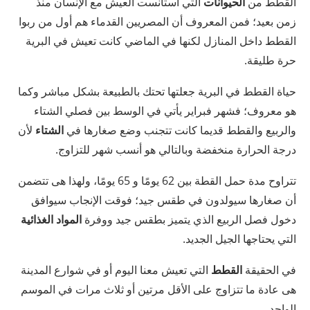
القطط من
الحيوانات
التي استأنست العيش مع الإنسان منذ
زمن بعيد؛ فمن المعروف أن المصريين القدماء هم أول من ربوا
القطط داخل المنازل لكنها في الماضي كانت تعيش في البرية
حرة طليقة.
حياة القطط في البرية جعلتها تحتك بالطبيعة بشكل مباشر وكما
هو معروف؛ فشهر فبراير يأتي في الوسط بين فصلي الشتاء
والربيع والقطط قديما كانت تتجنب وضع صغارها في
الشتاء
لأن
درجة الحرارة منخفضة وبالتالي هو أنسب شهر للتزاوج.
تتراوح مدة حمل القطة بين 62 يومًا و 65 يومًا، ولهذا هى تتضمن
أن صغارها سيولدون في طقس جيد؛ فوقت الإنجاب سيوافق
دخول فصل الربيع الذي يتميز بطقس جيد ووفرة
المواد الغذائية
التي يحتاجها الجيل الجديد.
في الحقيقة
القطط
التي تعيش معنا اليوم أو في شوارع المدينة
هى عادة ما تتزاوج على الأقل مرتين أو ثلاث مرات في الموسم
الواحد.