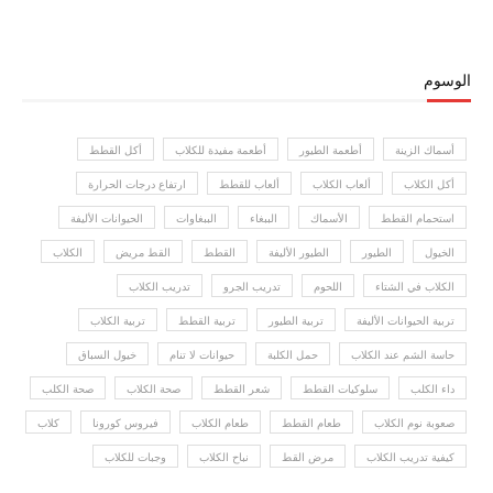
الوسوم
أسماك الزينة
أطعمة الطيور
أطعمة مفيدة للكلاب
أكل القطط
أكل الكلاب
ألعاب الكلاب
ألعاب للقطط
ارتفاع درجات الحرارة
استحمام القطط
الأسماك
الببغاء
الببغاوات
الحيوانات الأليفة
الخيول
الطيور
الطيور الأليفة
القطط
القط مريض
الكلاب
الكلاب في الشتاء
اللحوم
تدريب الجرو
تدريب الكلاب
تربية الحيوانات الأليفة
تربية الطيور
تربية القطط
تربية الكلاب
حاسة الشم عند الكلاب
حمل الكلبة
حيوانات لا تنام
خيول السباق
داء الكلب
سلوكيات القطط
شعر القطط
صحة الكلاب
صحة الكلب
صعوبة نوم الكلاب
طعام القطط
طعام الكلاب
فيروس كورونا
كلاب
كيفية تدريب الكلاب
مرض القط
نباح الكلاب
وجبات للكلاب