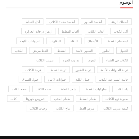
الوسوم
أسماك الزينة
أطعمة الطيور
أطعمة مفيدة للكلاب
أكل القطط
أكل الكلاب
ألعاب الكلاب
ألعاب للقطط
ارتفاع درجات الحرارة
استحمام القطط
الأسماك
الببغاء
الببغاوات
الحيوانات الأليفة
الخيول
الطيور
الطيور الأليفة
القطط
القط مريض
الكلاب
الكلاب في الشتاء
اللحوم
تدريب الجرو
تدريب الكلاب
تربية الحيوانات الأليفة
تربية الطيور
تربية القطط
تربية الكلاب
حاسة الشم عند الكلاب
حمل الكلبة
حيوانات لا تنام
خيول السباق
داء الكلب
سلوكيات القطط
شعر القطط
صحة الكلاب
صحة الكلب
صعوبة نوم الكلاب
طعام القطط
طعام الكلاب
فيروس كورونا
كلاب
كيفية تدريب الكلاب
مرض القط
نباح الكلاب
وجبات للكلاب