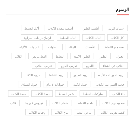
الوسوم
أسماك الزينة
أطعمة الطيور
أطعمة مفيدة للكلاب
أكل القطط
أكل الكلاب
ألعاب الكلاب
ألعاب للقطط
ارتفاع درجات الحرارة
استحمام القطط
الأسماك
الببغاء
الببغاوات
الحيوانات الأليفة
الخيول
الطيور
الطيور الأليفة
القطط
القط مريض
الكلاب
الكلاب في الشتاء
اللحوم
تدريب الجرو
تدريب الكلاب
تربية الحيوانات الأليفة
تربية الطيور
تربية القطط
تربية الكلاب
حاسة الشم عند الكلاب
حمل الكلبة
حيوانات لا تنام
خيول السباق
داء الكلب
سلوكيات القطط
شعر القطط
صحة الكلاب
صحة الكلب
صعوبة نوم الكلاب
طعام القطط
طعام الكلاب
فيروس كورونا
كلاب
كيفية تدريب الكلاب
مرض القط
نباح الكلاب
وجبات للكلاب