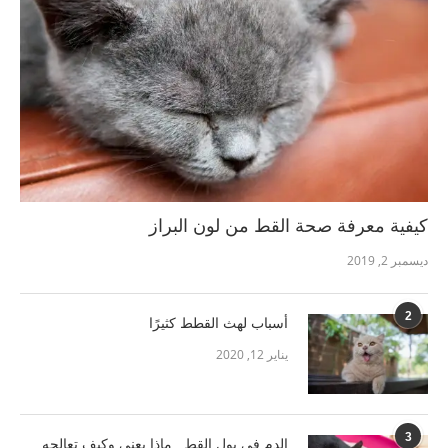
كيفية معرفة صحة القط من لون البراز
ديسمبر 2, 2019
2
أسباب لهث القطط كثيرًا
يناير 12, 2020
3
الدم في بول القط.. ماذا يعني وكيف تعالجه