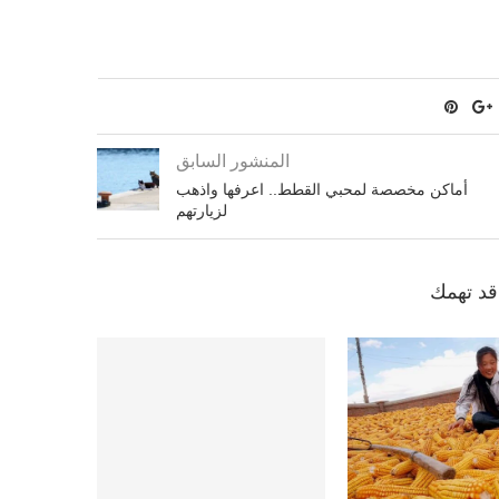
المنشور السابق
أماكن مخصصة لمحبي القطط.. اعرفها واذهب
لزيارتهم
د تهمك