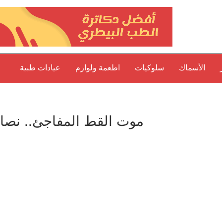
الأسماك
سلوكيات
اطعمة ولوازم
عيادات طبية
موت القط المفاجئ.. نصا