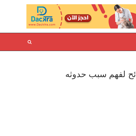
ئح لفهم سبب حدوثه