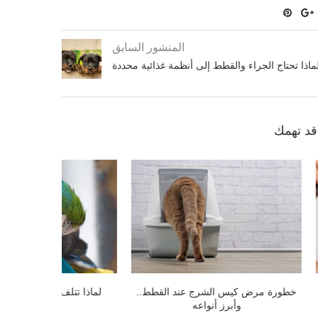
المنشور السابق
ماذا تحتاج الجراء والقطط إلى أنظمة غذائية محددة
د تهمك
لنشر الثقافة في مصر.. 6 أسباب تدفعك
كيفية 
على...