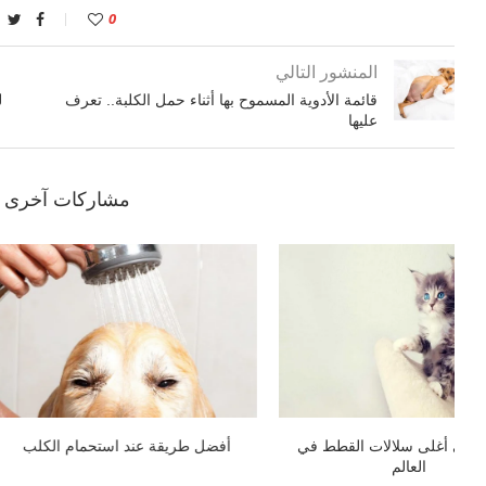
0
المنشور التالي
قائمة الأدوية المسموح بها أثناء حمل الكلبة.. تعرف
ل
عليها
مشاركات آخرى ق
.
لماذا تتلف الطيور ريشها وما العلاج
4 نصائح لرعاية القط الكبير في السن
المناسب