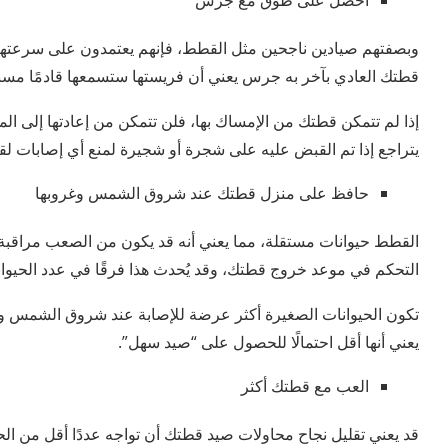
احصل على طوق مع جرس
وبصفتهم صيادين ناجحين مثل القطط، فإنهم يعتمدون على سرعته
قطتك العادي بآخر به جرس يعني أن فريستها ستسمعها قادمًا مسبقً
إذا لم تتمكن قطتك من الإمساك بها، فلن تتمكن من إعادتها إلى ال
يتراجع إذا تم القبض عليه على شجرة أو شجيرة لمنع أي إصابات ل
حافظ على منزل قطتك عند شروق الشمس وغروبها
القطط حيوانات مستقلة، مما يعني أنه قد يكون من الصعب مراقبة 
التحكم في موعد خروج قطتك، وقد يُحدث هذا فرقًا في عدد الحيوانا
تكون الحيوانات الصغيرة أكثر عرضة للإصابة عند شروق الشمس وغ
يعني أنها أقل احتمالًا للحصول على “صيد سهل”.
العب مع قطتك أكثر
قد يعني تقليل نجاح محاولات صيد قطتك أن تواجه عددًا أقل من الح