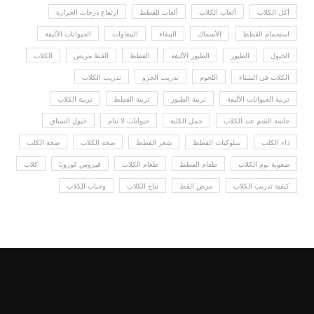
أكل الكلاب
ألعاب الكلاب
ألعاب للقطط
ارتفاع درجات الحرارة
استحمام القطط
الأسماك
الببغاء
الببغاوات
الحيوانات الأليفة
الخيول
الطيور
الطيور الأليفة
القطط
القط مريض
الكلاب
الكلاب في الشتاء
اللحوم
تدريب الجرو
تدريب الكلاب
تربية الحيوانات الأليفة
تربية الطيور
تربية القطط
تربية الكلاب
حاسة الشم عند الكلاب
حمل الكلبة
حيوانات لا تنام
خيول السباق
داء الكلب
سلوكيات القطط
شعر القطط
صحة الكلاب
صحة الكلب
صعوبة نوم الكلاب
طعام القطط
طعام الكلاب
فيروس كورونا
كلاب
كيفية تدريب الكلاب
مرض القط
نباح الكلاب
وجبات للكلاب