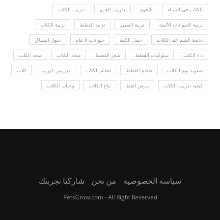
الكلاب في الشتاء
اللحوم
تدريب الجرو
تدريب الكلاب
تربية الحيوانات الأليفة
تربية الطيور
تربية القطط
تربية الكلاب
حاسة الشم عند الكلاب
حمل الكلبة
حيوانات لا تنام
خيول السباق
داء الكلب
سلوكيات القطط
شعر القطط
صحة الكلاب
صحة الكلب
صعوبة نوم الكلاب
طعام القطط
طعام الكلاب
فيروس كورونا
كلاب
كيفية تدريب الكلاب
مرض القط
نباح الكلاب
وجبات للكلاب
سياسة الخصوصية
من نحن
شاركنا تجربتك
PetsGrow.com - All Right Reserved