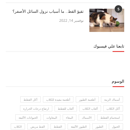
5
تقيؤ القط.. ما أسباب نزول السائل الأصفر؟
نوفمبر 14, 2022
تابعنا علي فيسبوك
الوسوم
أسماك الزينة
أطعمة الطيور
أطعمة مفيدة للكلاب
أكل القطط
أكل الكلاب
ألعاب الكلاب
ألعاب للقطط
ارتفاع درجات الحرارة
استحمام القطط
الأسماك
الببغاء
الببغاوات
الحيوانات الأليفة
الخيول
الطيور
الطيور الأليفة
القطط
القط مريض
الكلاب