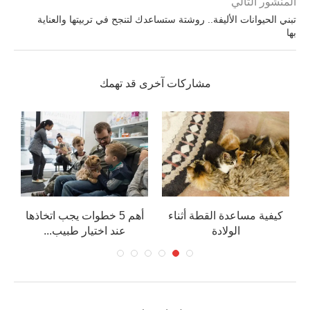
المنشور التالي
تبني الحيوانات الأليفة.. روشتة ستساعدك لتنجح في تربيتها والعناية
بها
مشاركات آخرى قد تهمك
كيفية مساعدة القطة أثناء
أهم 5 خطوات يجب اتخاذها
م
الولادة
عند اختيار طبيب...
م