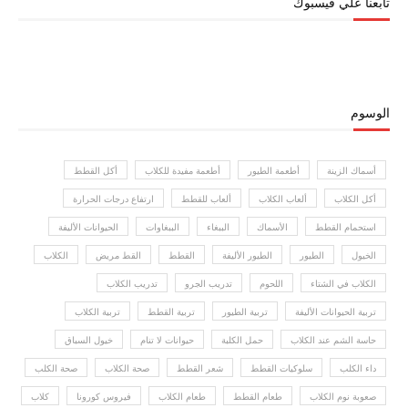
تابعنا علي فيسبوك
الوسوم
أسماك الزينة
أطعمة الطيور
أطعمة مفيدة للكلاب
أكل القطط
أكل الكلاب
ألعاب الكلاب
ألعاب للقطط
ارتفاع درجات الحرارة
استحمام القطط
الأسماك
الببغاء
الببغاوات
الحيوانات الأليفة
الخيول
الطيور
الطيور الأليفة
القطط
القط مريض
الكلاب
الكلاب في الشتاء
اللحوم
تدريب الجرو
تدريب الكلاب
تربية الحيوانات الأليفة
تربية الطيور
تربية القطط
تربية الكلاب
حاسة الشم عند الكلاب
حمل الكلبة
حيوانات لا تنام
خيول السباق
داء الكلب
سلوكيات القطط
شعر القطط
صحة الكلاب
صحة الكلب
صعوبة نوم الكلاب
طعام القطط
طعام الكلاب
فيروس كورونا
كلاب