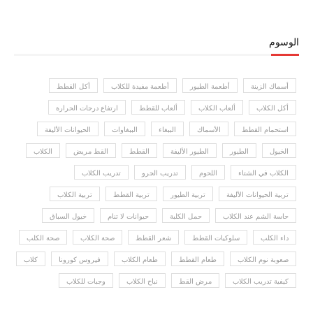
الوسوم
أسماك الزينة
أطعمة الطيور
أطعمة مفيدة للكلاب
أكل القطط
أكل الكلاب
ألعاب الكلاب
ألعاب للقطط
ارتفاع درجات الحرارة
استحمام القطط
الأسماك
الببغاء
الببغاوات
الحيوانات الأليفة
الخيول
الطيور
الطيور الأليفة
القطط
القط مريض
الكلاب
الكلاب في الشتاء
اللحوم
تدريب الجرو
تدريب الكلاب
تربية الحيوانات الأليفة
تربية الطيور
تربية القطط
تربية الكلاب
حاسة الشم عند الكلاب
حمل الكلبة
حيوانات لا تنام
خيول السباق
داء الكلب
سلوكيات القطط
شعر القطط
صحة الكلاب
صحة الكلب
صعوبة نوم الكلاب
طعام القطط
طعام الكلاب
فيروس كورونا
كلاب
كيفية تدريب الكلاب
مرض القط
نباح الكلاب
وجبات للكلاب