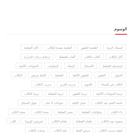
الوسوم
أسماك الزينة
أطعمة الطيور
أطعمة مفيدة للكلاب
أكل القطط
أكل الكلاب
ألعاب الكلاب
ألعاب للقطط
ارتفاع درجات الحرارة
استحمام القطط
الأسماك
الببغاء
الببغاوات
الحيوانات الأليفة
الخيول
الطيور
الطيور الأليفة
القطط
القط مريض
الكلاب
الكلاب في الشتاء
اللحوم
تدريب الجرو
تدريب الكلاب
تربية الحيوانات الأليفة
تربية الطيور
تربية القطط
تربية الكلاب
حاسة الشم عند الكلاب
حمل الكلبة
حيوانات لا تنام
خيول السباق
داء الكلب
سلوكيات القطط
شعر القطط
صحة الكلاب
صحة الكلب
صعوبة نوم الكلاب
طعام القطط
طعام الكلاب
فيروس كورونا
كلاب
كيفية تدريب الكلاب
مرض القط
نباح الكلاب
وجبات للكلاب