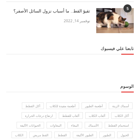
5
تقيؤ القط.. ما أسباب نزول السائل الأصفر؟
نوفمبر 14, 2022
تابعنا علي فيسبوك
الوسوم
أسماك الزينة
أطعمة الطيور
أطعمة مفيدة للكلاب
أكل القطط
أكل الكلاب
ألعاب الكلاب
ألعاب للقطط
ارتفاع درجات الحرارة
استحمام القطط
الأسماك
الببغاء
الببغاوات
الحيوانات الأليفة
الخيول
الطيور
الطيور الأليفة
القطط
القط مريض
الكلاب