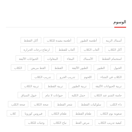
الوسوم
أسماك الزينة
أطعمة الطيور
أطعمة مفيدة للكلاب
أكل القطط
أكل الكلاب
ألعاب الكلاب
ألعاب للقطط
ارتفاع درجات الحرارة
استحمام القطط
الأسماك
الببغاء
الببغاوات
الحيوانات الأليفة
الخيول
الطيور
الطيور الأليفة
القطط
القط مريض
الكلاب
الكلاب في الشتاء
اللحوم
تدريب الجرو
تدريب الكلاب
تربية الحيوانات الأليفة
تربية الطيور
تربية القطط
تربية الكلاب
حاسة الشم عند الكلاب
حمل الكلبة
حيوانات لا تنام
خيول السباق
داء الكلب
سلوكيات القطط
شعر القطط
صحة الكلاب
صحة الكلب
صعوبة نوم الكلاب
طعام القطط
طعام الكلاب
فيروس كورونا
كلاب
كيفية تدريب الكلاب
مرض القط
نباح الكلاب
وجبات للكلاب