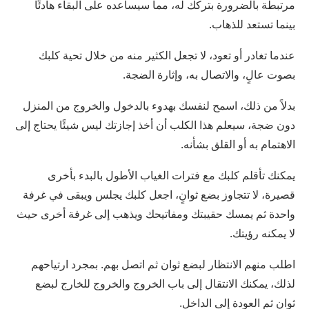
مرتبطة بالضرورة بتركك له، مما سيساعده على البقاء هادئًا
بينما تستعد للذهاب.
عندما تغادر أو تعود، لا تجعل الكثير منه من خلال تحية كلبك
بصوت عالٍ، والاتصال به، وإثارة الضجة.
بدلاً من ذلك، اسمح لنفسك بهدوء بالدخول والخروج من المنزل
دون ضجة، سيعلم هذا الكلب أن أخذ إجازتك ليس شيئًا يحتاج إلى
الاهتمام به أو القلق بشأنه.
يمكنك تأقلم كلبك مع فترات الغياب الأطول بالبدء بأخرى
قصيرة، لا تتجاوز بضع ثوانٍ، اجعل كلبك يجلس ويبقى في غرفة
واحدة ثم يمسك حقيبتك ومفاتيحك ويذهب إلى غرفة أخرى حيث
لا يمكنه رؤيتك.
اطلب منهم الانتظار لبضع ثوان ثم اتصل بهم. بمجرد ارتياحهم
لذلك، يمكنك الانتقال إلى باب الخروج والخروج للخارج لبضع
ثوان ثم العودة إلى الداخل.