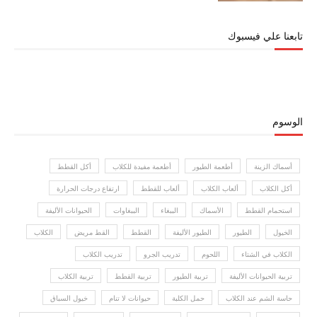
تابعنا علي فيسبوك
الوسوم
أسماك الزينة
أطعمة الطيور
أطعمة مفيدة للكلاب
أكل القطط
أكل الكلاب
ألعاب الكلاب
ألعاب للقطط
ارتفاع درجات الحرارة
استحمام القطط
الأسماك
الببغاء
الببغاوات
الحيوانات الأليفة
الخيول
الطيور
الطيور الأليفة
القطط
القط مريض
الكلاب
الكلاب في الشتاء
اللحوم
تدريب الجرو
تدريب الكلاب
تربية الحيوانات الأليفة
تربية الطيور
تربية القطط
تربية الكلاب
حاسة الشم عند الكلاب
حمل الكلبة
حيوانات لا تنام
خيول السباق