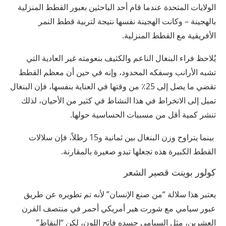
الولايات المتحدة عندما قام أحد الباحثين بعبور القطط المنزلية
بالهجينة – وكانت الهجينة نفسها نتيجة لتربية قطط النمر
الأفريقية مع القطط المنزلية.
يُلاحظ فراء البنغال الناعم والكثيف بنعومته غير العادية التي
تشبه الأرانب وسفكه المحدود، وإنه في حين أن معظم القطط
تقضي ما يصل إلى 25٪ من وقتها في العناية بنفسها، فإن البنغال
تميل إلى الانخراط في هذا النشاط في كثير من الأحيان، لذلك
تنشر كمية أقل من مسببات الحساسية حولها.
بينما يتراوح وزن البنغال بين ثمانية و15 رطلاً، فإن سلالات
القطط الكبيرة هذه تجعلها تبدو صغيرة بالمقارنة.
كولور بوينت قصير الشعر
يعتبر هذا سلالة “من صنع الإنسان” لأنه تم تطويره عن طريق
عبور سيامي مع شورت هير أمريكي أحمر في منتصف القرن
العشرين، مثل السيامي جسده فاتح اللون، لكن “النقاط”