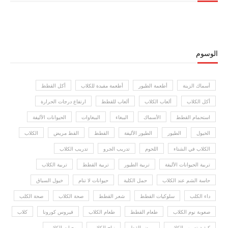
الوسوم
أسماك الزينة
أطعمة الطيور
أطعمة مفيدة للكلاب
أكل القطط
أكل الكلاب
ألعاب الكلاب
ألعاب للقطط
ارتفاع درجات الحرارة
استحمام القطط
الأسماك
الببغاء
الببغاوات
الحيوانات الأليفة
الخيول
الطيور
الطيور الأليفة
القطط
القط مريض
الكلاب
الكلاب في الشتاء
اللحوم
تدريب الجرو
تدريب الكلاب
تربية الحيوانات الأليفة
تربية الطيور
تربية القطط
تربية الكلاب
حاسة الشم عند الكلاب
حمل الكلبة
حيوانات لا تنام
خيول السباق
داء الكلب
سلوكيات القطط
شعر القطط
صحة الكلاب
صحة الكلب
صعوبة نوم الكلاب
طعام القطط
طعام الكلاب
فيروس كورونا
كلاب
كيفية تدريب الكلاب
مرض القط
نباح الكلاب
وجبات للكلاب