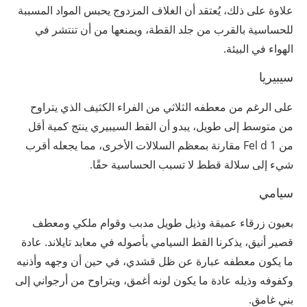
علاوة على ذلك، يُعتقد أن الغلاف المزدوج يحبس المواد المسببة
للحساسية بالقرب من جلد القطة، ويمنعها من أن تنتشر في
الهواء في البيئة.
سيبيريا
على الرغم من معطفه الثلاثي من الفراء الكثيف الذي يتراوح
من متوسط ​​إلى طويل، يبدو أن القط السيبيري ينتج كمية أقل
من Fel d 1 مقارنة بمعظم السلالات الأخرى، مما يجعله أقرب
شيء إلى سلالة قطط لا تسبب الحساسية حقًا.
سيامي
بعيون زرقاء عميقة وذيل طويل مدبب وقوام ملكي ومعطف
قصير أنيق، يذكرنا القط السيامي بأصوله في معابد تايلاند. عادة
ما يكون معطفه عبارة عن ظل قشدي، في حين أن وجهه وأذنيه
وكفوفه وذيله عادة ما يكون لونه أغمق، ويتراوح من أرجواني إلى
بني غامق.