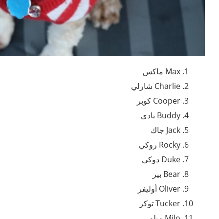
Max ماكس
Charlie شارلي
Cooper كوبر
Buddy بادي
Jack جاك
Rocky روكي
Duke دوكي
Bear بير
Oliver أوليفر
Tucker توكر
Milo ميلو