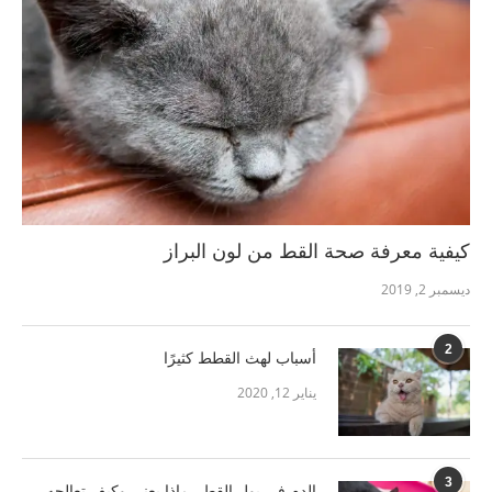
كيفية معرفة صحة القط من لون البراز
ديسمبر 2, 2019
2
أسباب لهث القطط كثيرًا
يناير 12, 2020
3
الدم في بول القط.. ماذا يعني وكيف تعالجه