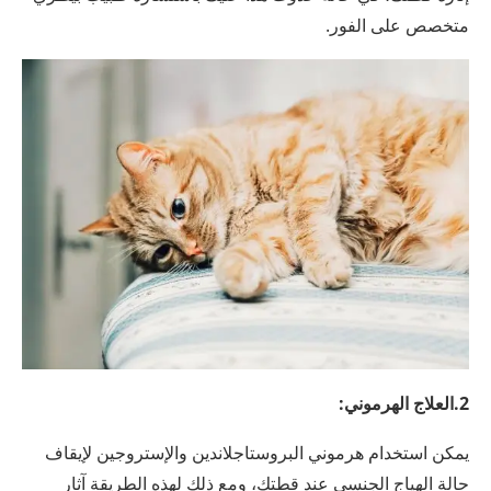
متخصص على الفور.
2.العلاج الهرموني:
يمكن استخدام هرموني البروستاجلاندين والإستروجين لإيقاف
حالة الهياج الجنسي عند قطتك، ومع ذلك لهذه الطريقة آثار