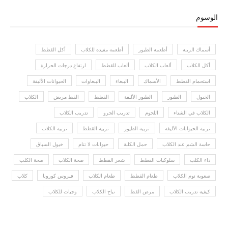
الوسوم
أسماك الزينة
أطعمة الطيور
أطعمة مفيدة للكلاب
أكل القطط
أكل الكلاب
ألعاب الكلاب
ألعاب للقطط
ارتفاع درجات الحرارة
استحمام القطط
الأسماك
الببغاء
الببغاوات
الحيوانات الأليفة
الخيول
الطيور
الطيور الأليفة
القطط
القط مريض
الكلاب
الكلاب في الشتاء
اللحوم
تدريب الجرو
تدريب الكلاب
تربية الحيوانات الأليفة
تربية الطيور
تربية القطط
تربية الكلاب
حاسة الشم عند الكلاب
حمل الكلبة
حيوانات لا تنام
خيول السباق
داء الكلب
سلوكيات القطط
شعر القطط
صحة الكلاب
صحة الكلب
صعوبة نوم الكلاب
طعام القطط
طعام الكلاب
فيروس كورونا
كلاب
كيفية تدريب الكلاب
مرض القط
نباح الكلاب
وجبات للكلاب