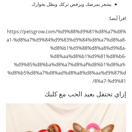
يشعر بمرضك ويرفض تركك ويظل بجوارك
اقرأ أيضا:
https://petsgrow.com/%d9%88%d9%81%d8%a7%d8%
a1-%d8%a7%d9%84%d9%83%d9%84%d8%a7%d8%a8-
%d8%b1%d9%88%d8%a8%d9%8a-
%d8%aa%d8%b1%d9%81%d8%b6-
%d9%85%d8%ba%d8%a7%d8%af%d8%b1%d8%a9-
%d8%b5%d8%a7%d8%ad%d8%a8%d8%aa%d9%87%d
8%a7-%d9%81/
إزاي تحتفل بعيد الحب مع كلبك