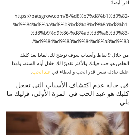
اقرأ أيضا:
https://petsgrow.com/8-%d8%b7%d8%b1%d9%82-
%d9%84%d8%aa%d8%b9%d8%a8%d9%8a%d8%b1-
%d8%b9%d9%86-%d8%ad%d8%a8%d9%83-
%d9%84%d9%83%d9%84%d8%a8%d9%83/
من خلال 9 نقاط وأسباب سوف توضح لك، لماذا يعد كلبك
الخاص هو حب حياتك والأكثر تقديرًا لك خلال أيام السنة، ولهذا
عليك تبادله نفس قدر الحب والعطاء في
عيد الحب
.
في حالة عدم اكتشاف الأسباب التي تجعل
كلبك هو عيد الحب في المرة الأولى، فإليك ما
يلي: