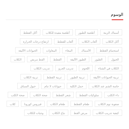
الوسوم
أسماك الزينة
أطعمة الطيور
أطعمة مفيدة للكلاب
أكل القطط
أكل الكلاب
ألعاب الكلاب
ألعاب للقطط
ارتفاع درجات الحرارة
استحمام القطط
الأسماك
الببغاء
الببغاوات
الحيوانات الأليفة
الخيول
الطيور
الطيور الأليفة
القطط
القط مريض
الكلاب
الكلاب في الشتاء
اللحوم
تدريب الجرو
تدريب الكلاب
تربية الحيوانات الأليفة
تربية الطيور
تربية القطط
تربية الكلاب
حاسة الشم عند الكلاب
حمل الكلبة
حيوانات لا تنام
خيول السباق
داء الكلب
سلوكيات القطط
شعر القطط
صحة الكلاب
صحة الكلب
صعوبة نوم الكلاب
طعام القطط
طعام الكلاب
فيروس كورونا
كلاب
كيفية تدريب الكلاب
مرض القط
نباح الكلاب
وجبات للكلاب