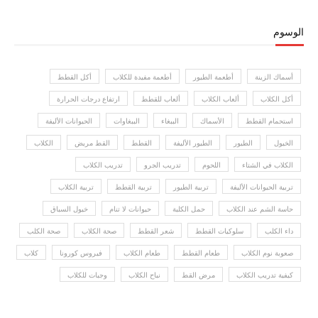
الوسوم
أسماك الزينة
أطعمة الطيور
أطعمة مفيدة للكلاب
أكل القطط
أكل الكلاب
ألعاب الكلاب
ألعاب للقطط
ارتفاع درجات الحرارة
استحمام القطط
الأسماك
الببغاء
الببغاوات
الحيوانات الأليفة
الخيول
الطيور
الطيور الأليفة
القطط
القط مريض
الكلاب
الكلاب في الشتاء
اللحوم
تدريب الجرو
تدريب الكلاب
تربية الحيوانات الأليفة
تربية الطيور
تربية القطط
تربية الكلاب
حاسة الشم عند الكلاب
حمل الكلبة
حيوانات لا تنام
خيول السباق
داء الكلب
سلوكيات القطط
شعر القطط
صحة الكلاب
صحة الكلب
صعوبة نوم الكلاب
طعام القطط
طعام الكلاب
فيروس كورونا
كلاب
كيفية تدريب الكلاب
مرض القط
نباح الكلاب
وجبات للكلاب