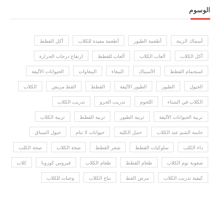
الوسوم
أسماك الزينة
أطعمة الطيور
أطعمة مفيدة للكلاب
أكل القطط
أكل الكلاب
ألعاب الكلاب
ألعاب للقطط
ارتفاع درجات الحرارة
استحمام القطط
الأسماك
الببغاء
الببغاوات
الحيوانات الأليفة
الخيول
الطيور
الطيور الأليفة
القطط
القط مريض
الكلاب
الكلاب في الشتاء
اللحوم
تدريب الجرو
تدريب الكلاب
تربية الحيوانات الأليفة
تربية الطيور
تربية القطط
تربية الكلاب
حاسة الشم عند الكلاب
حمل الكلبة
حيوانات لا تنام
خيول السباق
داء الكلب
سلوكيات القطط
شعر القطط
صحة الكلاب
صحة الكلب
صعوبة نوم الكلاب
طعام القطط
طعام الكلاب
فيروس كورونا
كلاب
كيفية تدريب الكلاب
مرض القط
نباح الكلاب
وجبات للكلاب