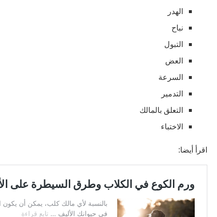
الهدر
نباح
التبول
العض
السرعة
التدمير
التعلق بالمالك
الاختباء
اقرأ أيضا: