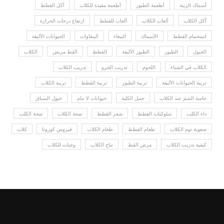
أسماك الزينة
أطعمة الطيور
أطعمة مفيدة للكلاب
أكل القطط
أكل الكلاب
ألعاب الكلاب
ألعاب للقطط
ارتفاع درجات الحرارة
استحمام القطط
الأسماك
الببغاء
الببغاوات
الحيوانات الأليفة
الخيول
الطيور
الطيور الأليفة
القطط
القط مريض
الكلاب
الكلاب في الشتاء
اللحوم
تدريب الجرو
تدريب الكلاب
تربية الحيوانات الأليفة
تربية الطيور
تربية القطط
تربية الكلاب
حاسة الشم عند الكلاب
حمل الكلبة
حيوانات لا تنام
خيول السباق
داء الكلب
سلوكيات القطط
شعر القطط
صحة الكلاب
صحة الكلب
صعوبة نوم الكلاب
طعام القطط
طعام الكلاب
فيروس كورونا
كلاب
كيفية تدريب الكلاب
مرض القط
نباح الكلاب
وجبات للكلاب