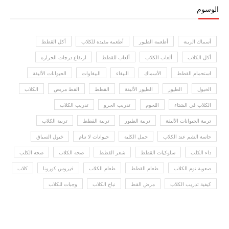
الوسوم
أسماك الزينة
أطعمة الطيور
أطعمة مفيدة للكلاب
أكل القطط
أكل الكلاب
ألعاب الكلاب
ألعاب للقطط
ارتفاع درجات الحرارة
استحمام القطط
الأسماك
الببغاء
الببغاوات
الحيوانات الأليفة
الخيول
الطيور
الطيور الأليفة
القطط
القط مريض
الكلاب
الكلاب في الشتاء
اللحوم
تدريب الجرو
تدريب الكلاب
تربية الحيوانات الأليفة
تربية الطيور
تربية القطط
تربية الكلاب
حاسة الشم عند الكلاب
حمل الكلبة
حيوانات لا تنام
خيول السباق
داء الكلب
سلوكيات القطط
شعر القطط
صحة الكلاب
صحة الكلب
صعوبة نوم الكلاب
طعام القطط
طعام الكلاب
فيروس كورونا
كلاب
كيفية تدريب الكلاب
مرض القط
نباح الكلاب
وجبات للكلاب