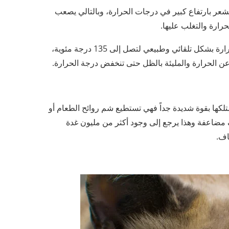
ى درجة حرارة مرتفعة عن 110 فهرنهايت، نشعر بارتفاع كبير في درجات الحرارة، وبالتالي يصعب
ارة والتغلب عليها.
القطط تمتلك فرو يغطي جسمها بالكامل، وبالتالي ترتفع درجة الحرارة بشكل تلقائي وطبيعي لتصل إلى 135 درجة مئوية،
ة عن الحرارة والمليئة بالظل حتى تنخفض درجة الحرارة.
كها بقوة شديدة جداً فهي تستطيع شم روائح الطعام أو
سان بحوالي 50 أو 70 مرة، أي أضعاف مضاعفة وهذا يرجع إلى وجود أكثر من مليون غدة
اف.