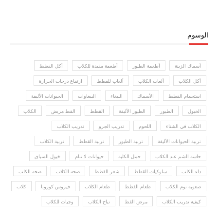
الوسوم
أسماك الزينة
أطعمة الطيور
أطعمة مفيدة للكلاب
أكل القطط
أكل الكلاب
ألعاب الكلاب
ألعاب للقطط
ارتفاع درجات الحرارة
استحمام القطط
الأسماك
الببغاء
الببغاوات
الحيوانات الأليفة
الخيول
الطيور
الطيور الأليفة
القطط
القط مريض
الكلاب
الكلاب في الشتاء
اللحوم
تدريب الجرو
تدريب الكلاب
تربية الحيوانات الأليفة
تربية الطيور
تربية القطط
تربية الكلاب
حاسة الشم عند الكلاب
حمل الكلبة
حيوانات لا تنام
خيول السباق
داء الكلب
سلوكيات القطط
شعر القطط
صحة الكلاب
صحة الكلب
صعوبة نوم الكلاب
طعام القطط
طعام الكلاب
فيروس كورونا
كلاب
كيفية تدريب الكلاب
مرض القط
نباح الكلاب
وجبات للكلاب