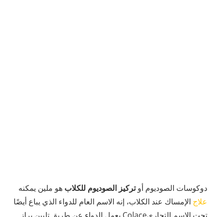
دوكوسات الصوديوم أو
تركيز الصوديوم للكلاب
هو ملين يمكنه
علاج
الإمساك عند الكلاب، إنه الاسم العام للدواء الذي يباع أيضًا
تحت الاسم التجاريColace يعمل الدواء عن طريق تليين براز