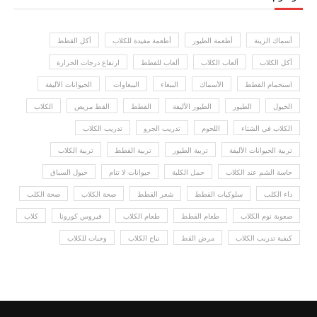
أسماك الزينة
أطعمة الطيور
أطعمة مفيدة للكلاب
أكل القطط
أكل الكلاب
ألعاب الكلاب
ألعاب للقطط
ارتفاع درجات الحرارة
استحمام القطط
الأسماك
الببغاء
الببغاوات
الحيوانات الأليفة
الخيول
الطيور
الطيور الأليفة
القطط
القط مريض
الكلاب
الكلاب في الشتاء
اللحوم
تدريب الجرو
تدريب الكلاب
تربية الحيوانات الأليفة
تربية الطيور
تربية القطط
تربية الكلاب
حاسة الشم عند الكلاب
حمل الكلبة
حيوانات لا تنام
خيول السباق
داء الكلب
سلوكيات القطط
شعر القطط
صحة الكلاب
صحة الكلب
صعوبة نوم الكلاب
طعام القطط
طعام الكلاب
فيروس كورونا
كلاب
كيفية تدريب الكلاب
مرض القط
نباح الكلاب
وجبات للكلاب