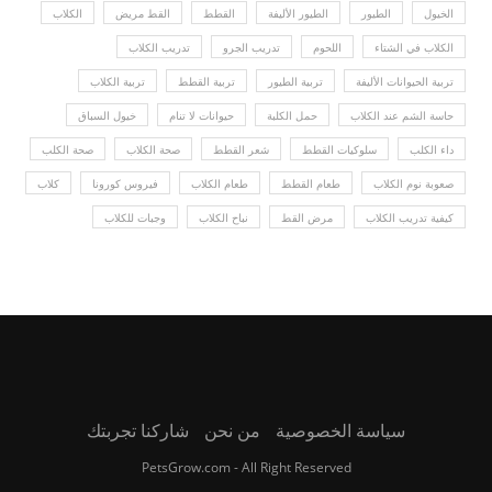
الخيول
الطيور
الطيور الأليفة
القطط
القط مريض
الكلاب
الكلاب في الشتاء
اللحوم
تدريب الجرو
تدريب الكلاب
تربية الحيوانات الأليفة
تربية الطيور
تربية القطط
تربية الكلاب
حاسة الشم عند الكلاب
حمل الكلبة
حيوانات لا تنام
خيول السباق
داء الكلب
سلوكيات القطط
شعر القطط
صحة الكلاب
صحة الكلب
صعوبة نوم الكلاب
طعام القطط
طعام الكلاب
فيروس كورونا
كلاب
كيفية تدريب الكلاب
مرض القط
نباح الكلاب
وجبات للكلاب
سياسة الخصوصية
من نحن
شاركنا تجربتك
PetsGrow.com - All Right Reserved