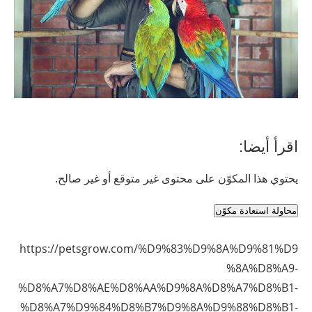
اقرأ أيضا:
يحتوي هذا المكوّن على محتوى غير متوقع أو غير صالح.
محاولة استعادة مكوّن
https://petsgrow.com/%D9%83%D9%8A%D9%81%D9
%8A%D8%A9-
%D8%A7%D8%AE%D8%AA%D9%8A%D8%A7%D8%B1-
%D8%A7%D9%84%D8%B7%D9%8A%D9%88%D8%B1-