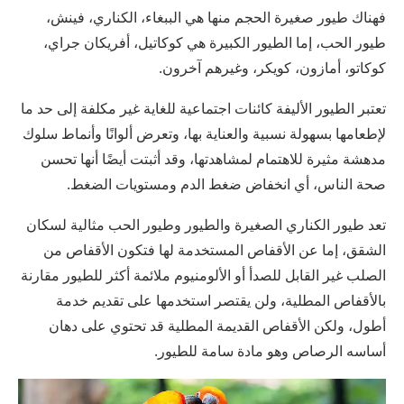
فهناك طيور صغيرة الحجم منها هي الببغاء، الكناري، فينش،
طيور الحب، إما الطيور الكبيرة هي كوكاتيل، أفريكان جراي،
كوكاتو، أمازون، كويكر، وغيرهم آخرون.
تعتبر الطيور الأليفة كائنات اجتماعية للغاية غير مكلفة إلى حد ما
لإطعامها بسهولة نسبية والعناية بها، وتعرض ألوانًا وأنماط سلوك
مدهشة مثيرة للاهتمام لمشاهدتها، وقد أثبتت أيضًا أنها تحسن
صحة الناس، أي انخفاض ضغط الدم ومستويات الضغط.
تعد طيور الكناري الصغيرة والطيور وطيور الحب مثالية لسكان
الشقق، إما عن الأقفاص المستخدمة لها فتكون الأقفاص من
الصلب غير القابل للصدأ أو الألومنيوم ملائمة أكثر للطيور مقارنة
بالأقفاص المطلية، ولن يقتصر استخدمها على تقديم خدمة
أطول، ولكن الأقفاص القديمة المطلية قد تحتوي على دهان
أساسه الرصاص وهو مادة سامة للطيور.