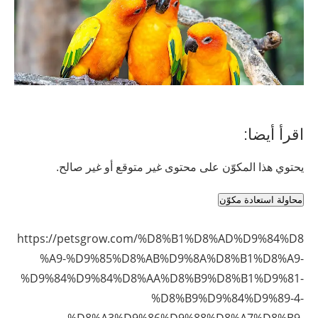
اقرأ أيضا:
يحتوي هذا المكوّن على محتوى غير متوقع أو غير صالح.
محاولة استعادة مكوّن
https://petsgrow.com/%D8%B1%D8%AD%D9%84%D8
%A9-%D9%85%D8%AB%D9%8A%D8%B1%D8%A9-
%D9%84%D9%84%D8%AA%D8%B9%D8%B1%D9%81-
%D8%B9%D9%84%D9%89-4-