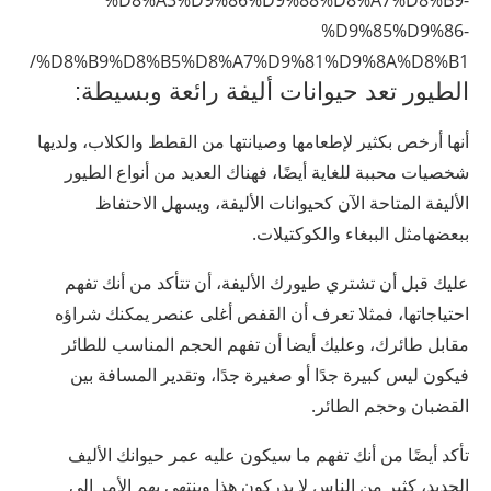
%D8%A3%D9%86%D9%88%D8%A7%D8%B9-
%D9%85%D9%86-
%D8%B9%D8%B5%D8%A7%D9%81%D9%8A%D8%B1/
الطيور تعد حيوانات أليفة رائعة وبسيطة:
أنها أرخص بكثير لإطعامها وصيانتها من القطط والكلاب، ولديها
شخصيات محببة للغاية أيضًا، فهناك العديد من أنواع الطيور
الأليفة المتاحة الآن كحيوانات الأليفة، ويسهل الاحتفاظ
ببعضهامثل الببغاء والكوكتيلات.
عليك قبل أن تشتري طيورك الأليفة، أن تتأكد من أنك تفهم
احتياجاتها، فمثلا تعرف أن القفص أغلى عنصر يمكنك شراؤه
مقابل طائرك، وعليك أيضا أن تفهم الحجم المناسب للطائر
فيكون ليس كبيرة جدًا أو صغيرة جدًا، وتقدير المسافة بين
القضبان وحجم الطائر.
تأكد أيضًا من أنك تفهم ما سيكون عليه عمر حيوانك الأليف
الجديد، كثير من الناس لا يدركون هذا وينتهي بهم الأمر إلى