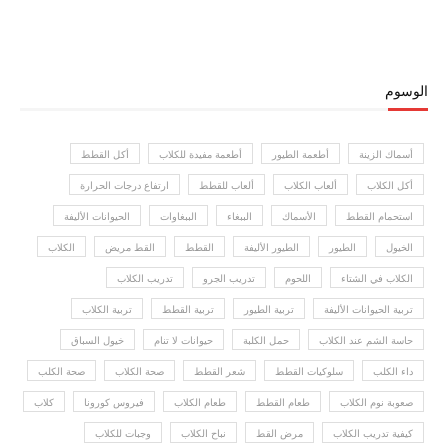
الوسوم
أسماك الزينة
أطعمة الطيور
أطعمة مفيدة للكلاب
أكل القطط
أكل الكلاب
ألعاب الكلاب
ألعاب للقطط
ارتفاع درجات الحرارة
استحمام القطط
الأسماك
الببغاء
الببغاوات
الحيوانات الأليفة
الخيول
الطيور
الطيور الأليفة
القطط
القط مريض
الكلاب
الكلاب في الشتاء
اللحوم
تدريب الجرو
تدريب الكلاب
تربية الحيوانات الأليفة
تربية الطيور
تربية القطط
تربية الكلاب
حاسة الشم عند الكلاب
حمل الكلبة
حيوانات لا تنام
خيول السباق
داء الكلب
سلوكيات القطط
شعر القطط
صحة الكلاب
صحة الكلب
صعوبة نوم الكلاب
طعام القطط
طعام الكلاب
فيروس كورونا
كلاب
كيفية تدريب الكلاب
مرض القط
نباح الكلاب
وجبات للكلاب