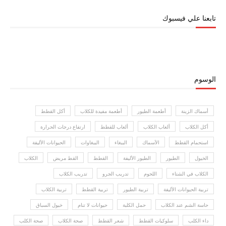
تابعنا علي فيسبوك
الوسوم
أسماك الزينة
أطعمة الطيور
أطعمة مفيدة للكلاب
أكل القطط
أكل الكلاب
ألعاب الكلاب
ألعاب للقطط
ارتفاع درجات الحرارة
استحمام القطط
الأسماك
الببغاء
الببغاوات
الحيوانات الأليفة
الخيول
الطيور
الطيور الأليفة
القطط
القط مريض
الكلاب
الكلاب في الشتاء
اللحوم
تدريب الجرو
تدريب الكلاب
تربية الحيوانات الأليفة
تربية الطيور
تربية القطط
تربية الكلاب
حاسة الشم عند الكلاب
حمل الكلبة
حيوانات لا تنام
خيول السباق
داء الكلب
سلوكيات القطط
شعر القطط
صحة الكلاب
صحة الكلب