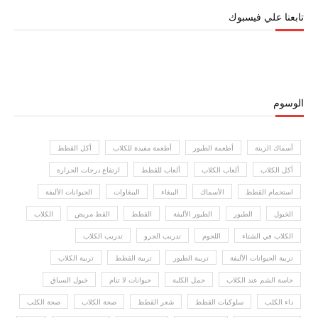
تابعنا علي فيسبوك
الوسوم
أسماك الزينة
أطعمة الطيور
أطعمة مفيدة للكلاب
أكل القطط
أكل الكلاب
ألعاب الكلاب
ألعاب للقطط
ارتفاع درجات الحرارة
استحمام القطط
الأسماك
الببغاء
الببغاوات
الحيوانات الأليفة
الخيول
الطيور
الطيور الأليفة
القطط
القط مريض
الكلاب
الكلاب في الشتاء
اللحوم
تدريب الجرو
تدريب الكلاب
تربية الحيوانات الأليفة
تربية الطيور
تربية القطط
تربية الكلاب
حاسة الشم عند الكلاب
حمل الكلبة
حيوانات لا تنام
خيول السباق
داء الكلب
سلوكيات القطط
شعر القطط
صحة الكلاب
صحة الكلب