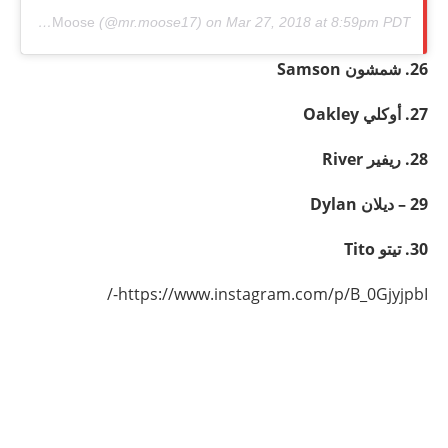
hared by
Moose
(@mr.moose17) on
Mar 27, 2018 at 8:59pm PDT
26. شمشون
Samson
27. أوكلي
Oakley
28. ريفير
River
29 – ديلان
Dylan
30. تيتو
Tito
https://www.instagram.com/p/B_0GjyjpbI-/