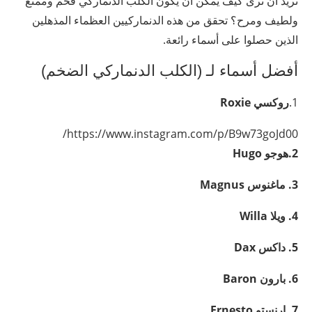
تريد أن ترى كيف يمكن أن يكون الكلب الدنماركي فخم وممتع
ولطيف ومرح؟ تحقق من هذه الدنماركيين العظماء المذهلين
الذين حصلوا على أسماء رائعة.
أفضل أسماء لـ (الكلب الدنماركي الضخم)
1.
روكسي
Roxie
https://www.instagram.com/p/B9w73goJd00/
2.هوجو
Hugo
3. ماغنوس
Magnus
4. ويلا
Willa
5. داكس
Dax
6. بارون
Baron
7. إرنستو
Ernesto