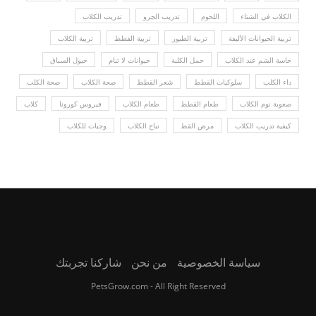
الكلاب في الشتاء
اللحوم
تدريب الجرو
تدريب الكلاب
تربية الحيوانات الأليفة
تربية الطيور
تربية القطط
تربية الكلاب
حاسة الشم عند الكلاب
حمل الكلبة
حيوانات لا تنام
خيول السباق
داء الكلب
سلوكيات القطط
شعر القطط
صحة الكلاب
صحة الكلب
صعوبة نوم الكلاب
طعام القطط
طعام الكلاب
فيروس كورونا
كلاب
كيفية تدريب الكلاب
مرض القط
نباح الكلاب
وجبات للكلاب
سياسة الخصوصية
من نحن
شاركنا تجربتك
PetsGrow.com - All Right Reserved