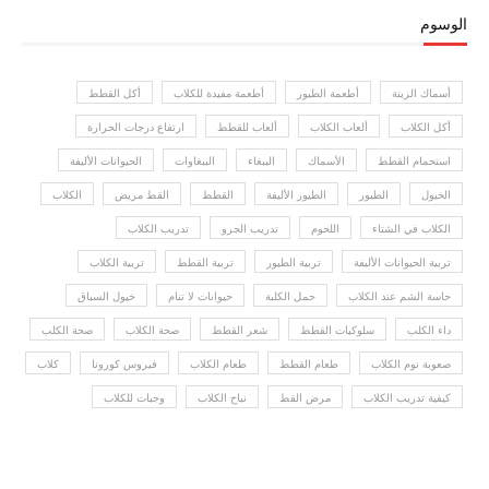
الوسوم
أسماك الزينة
أطعمة الطيور
أطعمة مفيدة للكلاب
أكل القطط
أكل الكلاب
ألعاب الكلاب
ألعاب للقطط
ارتفاع درجات الحرارة
استحمام القطط
الأسماك
الببغاء
الببغاوات
الحيوانات الأليفة
الخيول
الطيور
الطيور الأليفة
القطط
القط مريض
الكلاب
الكلاب في الشتاء
اللحوم
تدريب الجرو
تدريب الكلاب
تربية الحيوانات الأليفة
تربية الطيور
تربية القطط
تربية الكلاب
حاسة الشم عند الكلاب
حمل الكلبة
حيوانات لا تنام
خيول السباق
داء الكلب
سلوكيات القطط
شعر القطط
صحة الكلاب
صحة الكلب
صعوبة نوم الكلاب
طعام القطط
طعام الكلاب
فيروس كورونا
كلاب
كيفية تدريب الكلاب
مرض القط
نباح الكلاب
وجبات للكلاب