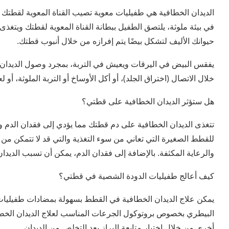
الديدان الخطافية هي طفيليات معوية تصيب القناة المعوية لقطتك ع
في بيئة ملوثة، يلتصق الطفيل ببطانة القناة المعوية لقطتك ويتغ
حيوانك الأليف لتشكل بيضًا يتم إفرازه من خلال أنبوب قطتك.
يفقس البيض في اليرقات ويعيش في التربة، بمجرد وصول الديدان 
خلال الاتصال (اختراق الجلد)، أو أكل الأوساخ أو التربة الملوثة، أو لع
هل ستؤثر الديدان الخطافية على قطتي؟
تتغذى الديدان الخطافية على دم قطتك مما يؤدي إلى فقدان الدم وف
للقطط الصغيرة التي تعاني من سوء التغذية والتي قد لا تتمكن من 
والرعاية المكثفة. بالإضافة إلى فقدان الدم، يمكن أن تسبب الديدا
كيف أعالج طفيليات الدودة الشصية في قطتي؟
يمكن علاج الديدان الخطافية في القطط بسهولة بمضادات طفيليات
البيطري بخصوص بروتوكول الجرعات المناسب لعلاج الديدان الخط
أخرى من خلال اختبار متابعة البراز بعد التخلص من الديدان.