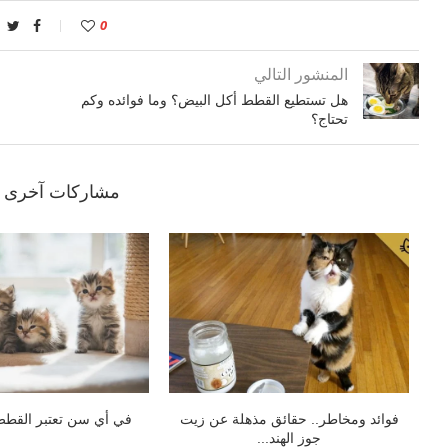
0
المنشور التالي
هل تستطيع القطط أكل البيض؟ وما فوائده وكم
تحتاج؟
مشاركات آخرى ق
بيت..
4 أسباب لسلوك ضرب القطط بعضها
التهابات الأذن في ا
البعض
والأسب