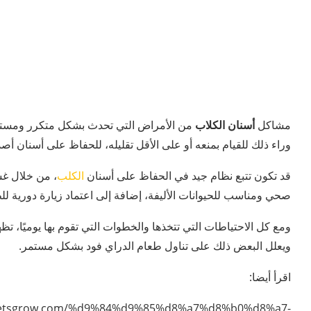
مشاكل
أسنان الكلاب
من الأمراض التي تحدث بشكل متكرر ومستمر،
وراء ذلك للقيام بمنعه أو على الأقل تقليله، للحفاظ على أسنان أصد
قد تكون تتبع نظام جيد في الحفاظ على أسنان
الكلب
، من خلال غس
صحي ومناسب للحيوانات الأليفة، إضافة إلى اعتماد زيارة دورية ل
ومع كل الاحتياطات التي تتخذها والخطوات التي تقوم بها يوميًا، تظ
ويعلل البعض ذلك على تناول طعام الدراي فود بشكل مستمر.
اقرأ أيضا:
/petsgrow.com/%d9%84%d9%85%d8%a7%d8%b0%d8%a7-