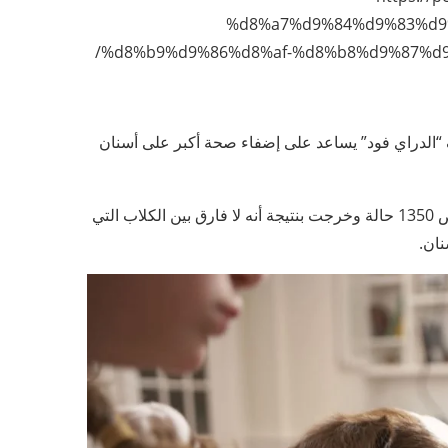
%d8%a7%d9%84%d9%83%d9
%d8%b9%d9%86%d8%af-%d8%b8%d9%87%d
“الدراي فود” يساعد على إضفاء صحة أكبر على أسنان
في عام 1995 حيث ظهرت دراسة في جامعة أمريكية قامت بفحص 1350 حالة وخرجت بنتيجة أنه لا فارق بين الكلاب التي
نان.