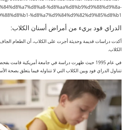
%84%d8%a7%d8%a8-%d8%aa%d8%b9%d9%88%d9%8a-
9%88%d8%b1-%d8%a7%d9%84%d9%82%d9%85%d8%b1/
الدراي فود بريء من أمراض أسنان الكلاب:
أكدت دراسات قديمة وحديثة أجرت على الكلاب، أن الطعام الجاف 
الكلاب.
تتناول الدراي فود وبين الكلاب التي لا تتناوله فيما يتعلق بصحة الأس