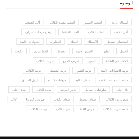
الوسوم
أسماك الزينة
أطعمة الطيور
أطعمة مفيدة للكلاب
أكل القطط
أكل الكلاب
ألعاب الكلاب
ألعاب للقطط
ارتفاع درجات الحرارة
استحمام القطط
الأسماك
الببغاء
الببغاوات
الحيوانات الأليفة
الخيول
الطيور
الطيور الأليفة
القطط
القط مريض
الكلاب
الكلاب في الشتاء
اللحوم
تدريب الجرو
تدريب الكلاب
تربية الحيوانات الأليفة
تربية الطيور
تربية القطط
تربية الكلاب
حاسة الشم عند الكلاب
حمل الكلبة
حيوانات لا تنام
خيول السباق
داء الكلب
سلوكيات القطط
شعر القطط
صحة الكلاب
صحة الكلب
صعوبة نوم الكلاب
طعام القطط
طعام الكلاب
فيروس كورونا
كلاب
كيفية تدريب الكلاب
مرض القط
نباح الكلاب
وجبات للكلاب