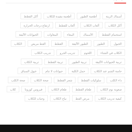
أسماك الزينة
أطعمة الطيور
أطعمة مفيدة للكلاب
أكل القطط
أكل الكلاب
ألعاب الكلاب
ألعاب للقطط
ارتفاع درجات الحرارة
استحمام القطط
الأسماك
الببغاء
الببغاوات
الحيوانات الأليفة
الخيول
الطيور
الطيور الأليفة
القطط
القط مريض
الكلاب
الكلاب في الشتاء
اللحوم
تدريب الجرو
تدريب الكلاب
تربية الحيوانات الأليفة
تربية الطيور
تربية القطط
تربية الكلاب
حاسة الشم عند الكلاب
حمل الكلبة
حيوانات لا تنام
خيول السباق
داء الكلب
سلوكيات القطط
شعر القطط
صحة الكلاب
صحة الكلب
صعوبة نوم الكلاب
طعام القطط
طعام الكلاب
فيروس كورونا
كلاب
كيفية تدريب الكلاب
مرض القط
نباح الكلاب
وجبات للكلاب