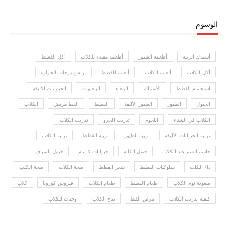
الوسوم
أسماك الزينة
أطعمة الطيور
أطعمة مفيدة للكلاب
أكل القطط
أكل الكلاب
ألعاب الكلاب
ألعاب للقطط
ارتفاع درجات الحرارة
استحمام القطط
الأسماك
الببغاء
الببغاوات
الحيوانات الأليفة
الخيول
الطيور
الطيور الأليفة
القطط
القط مريض
الكلاب
الكلاب في الشتاء
اللحوم
تدريب الجرو
تدريب الكلاب
تربية الحيوانات الأليفة
تربية الطيور
تربية القطط
تربية الكلاب
حاسة الشم عند الكلاب
حمل الكلبة
حيوانات لا تنام
خيول السباق
داء الكلب
سلوكيات القطط
شعر القطط
صحة الكلاب
صحة الكلب
صعوبة نوم الكلاب
طعام القطط
طعام الكلاب
فيروس كورونا
كلاب
كيفية تدريب الكلاب
مرض القط
نباح الكلاب
وجبات للكلاب