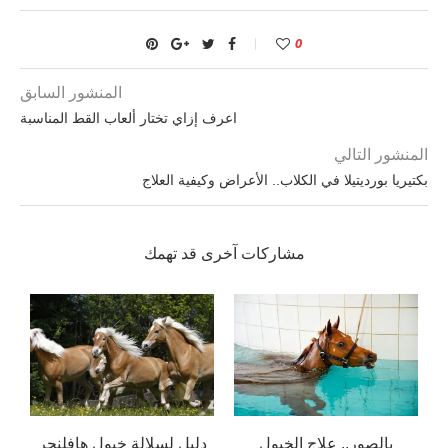
0
المنشور السابق
اعرف إزاي تختار ألعاب القط المناسبة
المنشور التالي
بكتيريا بورديتيلا في الكلاب.. الأعراض وكيفية العلاج
مشاركات آخرى قد تهمك
بالصور.. علاج الخيول
دليل لسلالة خيول هافلنجر