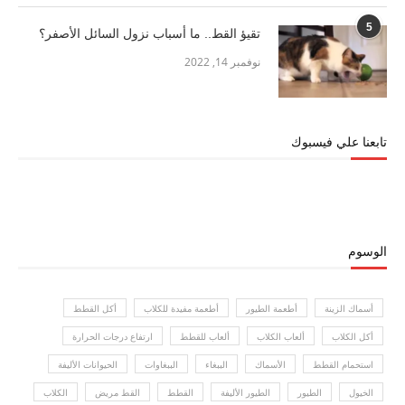
5
تقيؤ القط.. ما أسباب نزول السائل الأصفر؟
نوفمبر 14, 2022
تابعنا علي فيسبوك
الوسوم
أسماك الزينة
أطعمة الطيور
أطعمة مفيدة للكلاب
أكل القطط
أكل الكلاب
ألعاب الكلاب
ألعاب للقطط
ارتفاع درجات الحرارة
استحمام القطط
الأسماك
الببغاء
الببغاوات
الحيوانات الأليفة
الخيول
الطيور
الطيور الأليفة
القطط
القط مريض
الكلاب