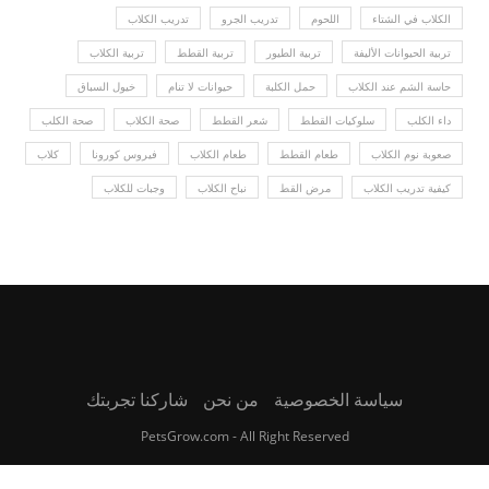
الكلاب في الشتاء
اللحوم
تدريب الجرو
تدريب الكلاب
تربية الحيوانات الأليفة
تربية الطيور
تربية القطط
تربية الكلاب
حاسة الشم عند الكلاب
حمل الكلبة
حيوانات لا تنام
خيول السباق
داء الكلب
سلوكيات القطط
شعر القطط
صحة الكلاب
صحة الكلب
صعوبة نوم الكلاب
طعام القطط
طعام الكلاب
فيروس كورونا
كلاب
كيفية تدريب الكلاب
مرض القط
نباح الكلاب
وجبات للكلاب
سياسة الخصوصية
من نحن
شاركنا تجربتك
PetsGrow.com - All Right Reserved