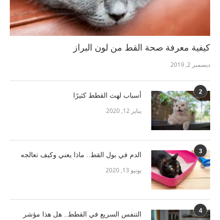
كيفية معرفة صحة القط من لون البراز
ديسمبر 2, 2019
2
أسباب لهث القطط كثيرًا
يناير 12, 2020
3
الدم في بول القط.. ماذا يعني وكيف تعالجه
يونيو 13, 2020
4
التنفس السريع في القطط.. هل هذا مؤشر