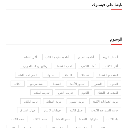
تابعنا علي فيسبوك
الوسوم
أسماك الزينة
أطعمة الطيور
أطعمة مفيدة للكلاب
أكل القطط
أكل الكلاب
ألعاب الكلاب
ألعاب للقطط
ارتفاع درجات الحرارة
استحمام القطط
الأسماك
الببغاء
الببغاوات
الحيوانات الأليفة
الخيول
الطيور
الطيور الأليفة
القطط
القط مريض
الكلاب
الكلاب في الشتاء
اللحوم
تدريب الجرو
تدريب الكلاب
تربية الحيوانات الأليفة
تربية الطيور
تربية القطط
تربية الكلاب
حاسة الشم عند الكلاب
حمل الكلبة
حيوانات لا تنام
خيول السباق
داء الكلب
سلوكيات القطط
شعر القطط
صحة الكلاب
صحة الكلب
صعوبة نوم الكلاب
طعام القطط
طعام الكلاب
فيروس كورونا
كلاب