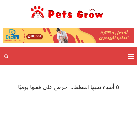
8 أشياء تحبها القطط.. احرص على فعلها يوميًا