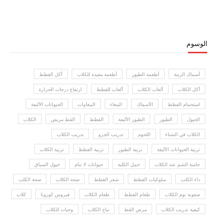
الوسوم
أسماك الزينة
أطعمة الطيور
أطعمة مفيدة للكلاب
أكل القطط
أكل الكلاب
ألعاب الكلاب
ألعاب للقطط
ارتفاع درجات الحرارة
استحمام القطط
الأسماك
الببغاء
الببغاوات
الحيوانات الأليفة
الخيول
الطيور
الطيور الأليفة
القطط
القط مريض
الكلاب
الكلاب في الشتاء
اللحوم
تدريب الجرو
تدريب الكلاب
تربية الحيوانات الأليفة
تربية الطيور
تربية القطط
تربية الكلاب
حاسة الشم عند الكلاب
حمل الكلبة
حيوانات لا تنام
خيول السباق
داء الكلب
سلوكيات القطط
شعر القطط
صحة الكلاب
صحة الكلب
صعوبة نوم الكلاب
طعام القطط
طعام الكلاب
فيروس كورونا
كلاب
كيفية تدريب الكلاب
مرض القط
نباح الكلاب
وجبات للكلاب