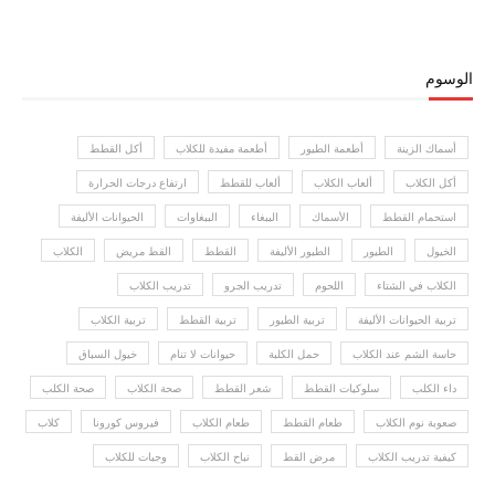
الوسوم
أسماك الزينة
أطعمة الطيور
أطعمة مفيدة للكلاب
أكل القطط
أكل الكلاب
ألعاب الكلاب
ألعاب للقطط
ارتفاع درجات الحرارة
استحمام القطط
الأسماك
الببغاء
الببغاوات
الحيوانات الأليفة
الخيول
الطيور
الطيور الأليفة
القطط
القط مريض
الكلاب
الكلاب في الشتاء
اللحوم
تدريب الجرو
تدريب الكلاب
تربية الحيوانات الأليفة
تربية الطيور
تربية القطط
تربية الكلاب
حاسة الشم عند الكلاب
حمل الكلبة
حيوانات لا تنام
خيول السباق
داء الكلب
سلوكيات القطط
شعر القطط
صحة الكلاب
صحة الكلب
صعوبة نوم الكلاب
طعام القطط
طعام الكلاب
فيروس كورونا
كلاب
كيفية تدريب الكلاب
مرض القط
نباح الكلاب
وجبات للكلاب