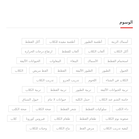
الوسوم
أسماك الزينة
أطعمة الطيور
أطعمة مفيدة للكلاب
أكل القطط
أكل الكلاب
ألعاب الكلاب
ألعاب للقطط
ارتفاع درجات الحرارة
استحمام القطط
الأسماك
الببغاء
الببغاوات
الحيوانات الأليفة
الخيول
الطيور
الطيور الأليفة
القطط
القط مريض
الكلاب
الكلاب في الشتاء
اللحوم
تدريب الجرو
تدريب الكلاب
تربية الحيوانات الأليفة
تربية الطيور
تربية القطط
تربية الكلاب
حاسة الشم عند الكلاب
حمل الكلبة
حيوانات لا تنام
خيول السباق
داء الكلب
سلوكيات القطط
شعر القطط
صحة الكلاب
صحة الكلب
صعوبة نوم الكلاب
طعام القطط
طعام الكلاب
فيروس كورونا
كلاب
كيفية تدريب الكلاب
مرض القط
نباح الكلاب
وجبات للكلاب